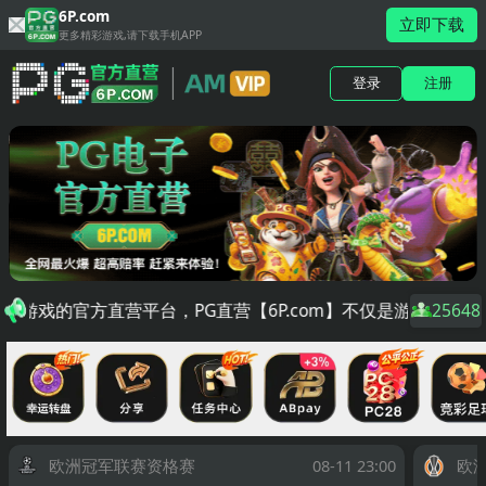
6P.com
立即下载
更多精彩游戏,请下载手机APP
登录
注册
电子游戏的官方直营平台，PG直营【6P.com】不仅是游戏的提供
25648
欧洲冠军联赛资格赛
08-11 23:00
欧洲联
关闭
海拉提
索菲亚列夫斯基
伊比利亚